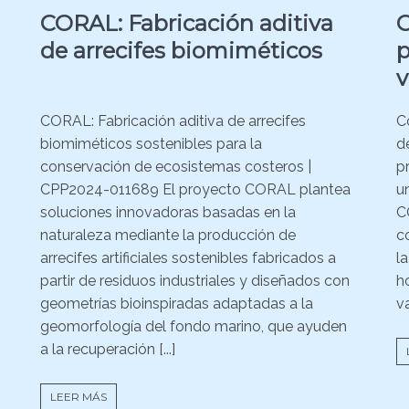
CORAL: Fabricación aditiva
C
de arrecifes biomiméticos
p
v
CORAL: Fabricación aditiva de arrecifes
C
biomiméticos sostenibles para la
d
conservación de ecosistemas costeros |
p
CPP2024-011689 El proyecto CORAL plantea
u
soluciones innovadoras basadas en la
C
naturaleza mediante la producción de
co
arrecifes artificiales sostenibles fabricados a
l
partir de residuos industriales y diseñados con
h
geometrías bioinspiradas adaptadas a la
v
geomorfología del fondo marino, que ayuden
a la recuperación [...]
LEER MÁS