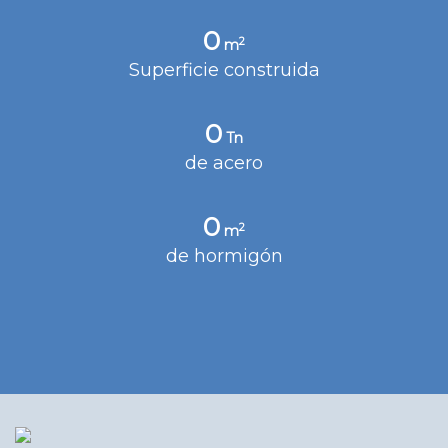
0
2
m
Superficie construida
0
Tn
de acero
0
2
m
de hormigón