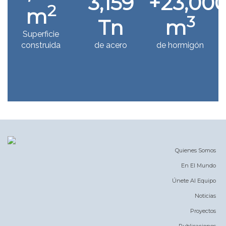
3,159
+
23,000
2
m
3
Tn
m
Superficie
construida
de acero
de hormigón
Quienes Somos
En El Mundo
Únete Al Equipo
Noticias
Proyectos