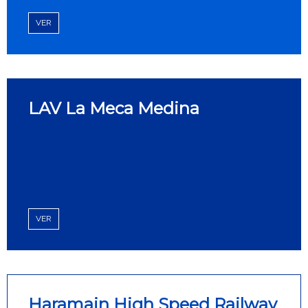
VER
LAV La Meca Medina
VER
Haramain High Speed Railway