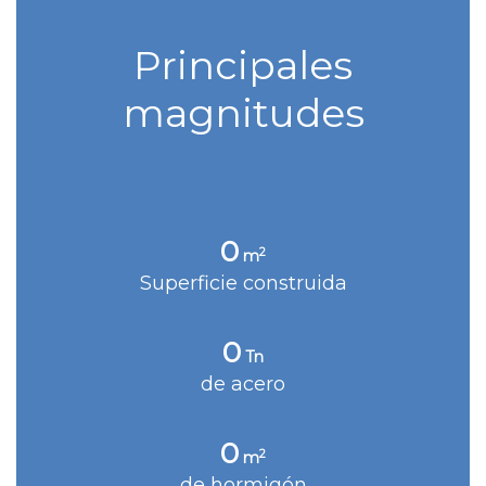
Principales
magnitudes
0
2
m
Superficie construida
0
Tn
de acero
0
2
m
de hormigón