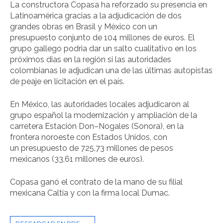
La constructora Copasa
ha re
forzado su presencia en
Lati
n
oamérica gracias
a la adjudicación
de
dos
grandes obras en Brasil
y
México con
un
pre
sup
u
esto
conjunto
de 104
mi
ll
ones
de euros
.
El
grupo ga
ll
ego
podria dar un salto cualitativo en
lo
s
próximos dias en l
a
región si
l
as
autoridades
co
lombianas
l
e adju
di
can
una de
l
as
últimas
autopistas
de
p
ea
j
e en
licitaci
ó
n
en
el
país.
En
México,
l
as autoridades
l
ocales adjudicaron al
grupo
e
spaño
l l
a
moderni
zac
ión
y
ampliación
d
e
l
a
c
arretera Estación
Don
–
Nogales (So
nora),
en
la
frontera noroeste
con
Estados
Unido
s,
con
un
pre
supuesto de
725,73
mill
o
ne
s
de pesos
mexican
os (33,6
1
mi
llon
es
de
euros).
Copasa ganó el contrato de la mano
de su
filial
mexicana Caltia
y
con
la firma
local Dumac
.